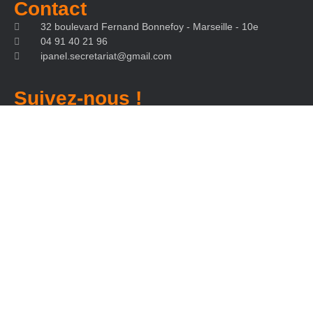
Contact
32 boulevard Fernand Bonnefoy - Marseille - 10e
04 91 40 21 96
ipanel.secretariat@gmail.com
Suivez-nous !
Facebook
Instagram
Linkedin
IPANEL
Ipanel est une société de signalétique globale à Marseille, votre
communication étape par étape pour la réussite de votre projet
- Mentions légales
- Politique de confidentialité