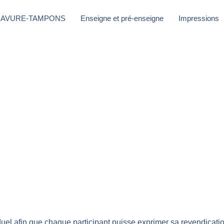
AVURE-TAMPONS
Enseigne et pré-enseigne
Impressions
el afin que chaque participant puisse exprimer sa revendicati