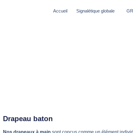
Aller
au
Accueil
Signalétique globale
GR
contenu
Drapeau baton
Nos drapeaux à main
sont conçus comme un élément individu